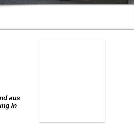
end aus
ung in